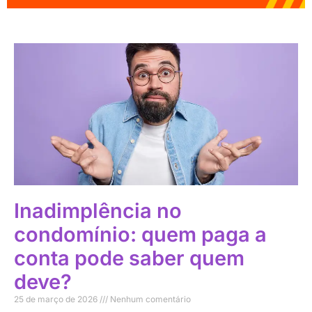
Inadimplência no
condomínio: quem paga a
conta pode saber quem
deve?
25 de março de 2026
Nenhum comentário