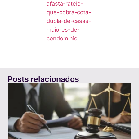
afasta-rateio-
que-cobra-cota-
dupla-de-casas-
maiores-de-
condominio
Posts relacionados