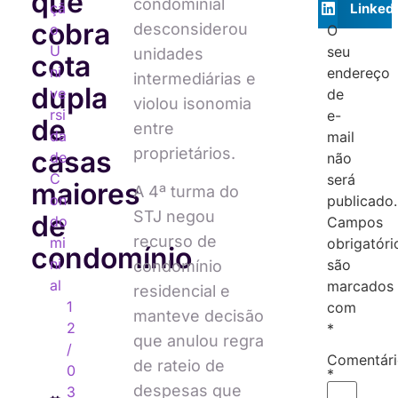
que
condominial
çã
Linked
cobra
desconsiderou
o
O
U
seu
unidades
cota
ni
endereço
intermediárias e
dupla
ve
de
violou isonomia
rsi
e-
de
entre
da
mail
proprietários.
casas
de
não
C
será
maiores
A 4ª turma do
on
publicado.
STJ negou
de
do
Campos
recurso de
mi
obrigatóri
condomínio
ni
são
condomínio
al
marcados
residencial e
1
com
manteve decisão
2
*
que anulou regra
/
Comentár
de rateio de
0
*
despesas que
3