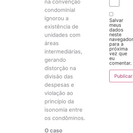
na convenção
condominial
ignorou a
Salvar
meus
existência de
dados
neste
unidades com
navegado
áreas
para a
próxima
intermediárias,
vez que
eu
gerando
comentar.
distorção na
divisão das
despesas e
violação ao
princípio da
isonomia entre
os condôminos.
O caso