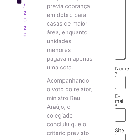
/
previa cobrança
2
em dobro para
0
casas de maior
2
área, enquanto
6
unidades
menores
pagavam apenas
uma cota.
Nome
*
Acompanhando
o voto do relator,
E-
ministro Raul
mail
*
Araújo, o
colegiado
concluiu que o
Site
critério previsto