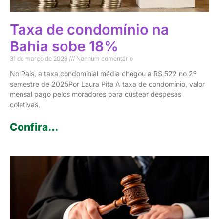
Taxa de condomínio na
Bahia sobe 18%
31 de março de 2026
Nenhum comentário
No País, a taxa condominial média chegou a R$ 522 no 2º
semestre de 2025Por Laura Pita A taxa de condomínio, valor
mensal pago pelos moradores para custear despesas
coletivas,
Confira...