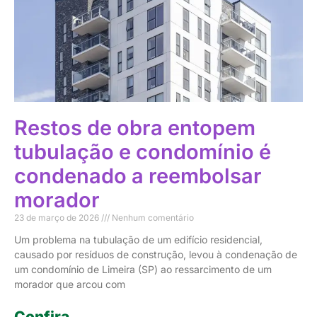
Restos de obra entopem
tubulação e condomínio é
condenado a reembolsar
morador
23 de março de 2026
Nenhum comentário
Um problema na tubulação de um edifício residencial,
causado por resíduos de construção, levou à condenação de
um condomínio de Limeira (SP) ao ressarcimento de um
morador que arcou com
Confira...