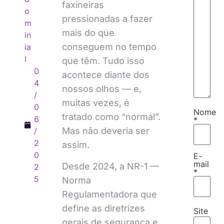
faxineiras
o
pressionadas a fazer
m
mais do que
in
conseguem no tempo
ia
l
que têm. Tudo isso
0
acontece diante dos
4
nossos olhos — e,
/
muitas vezes, é
0
Nome
tratado como “normal”.
6
*
Mas não deveria ser
/
2
assim.
0
E-
mail
Desde 2024, a NR-1 —
2
*
5
Norma
Regulamentadora que
define as diretrizes
Site
gerais de segurança e