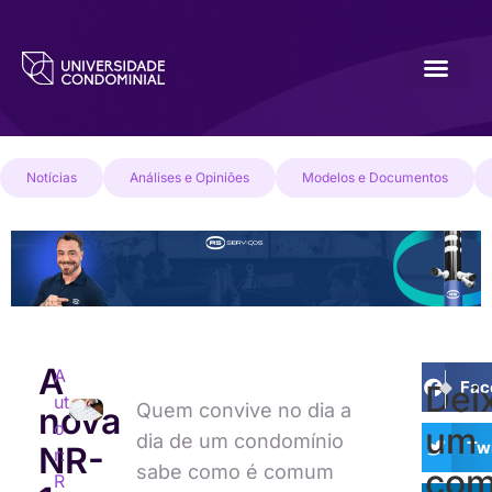
Notícias
Análises e Opiniões
Modelos e Documentos
A
A
PRÓXI
ANTE
Fac
Dei
ut
Marketing
Sem p
Quem convive no dia a
nova
o
um
dia de um condomínio
Twi
NR-
r:
sabe como é comum
com
R