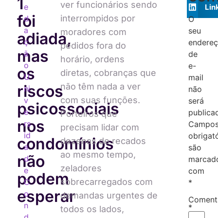
1
ver funcionários sendo
e
Lin
foi
interrompidos por
d
O
a
seu
moradores com
adiada,
ç
endere
pedidos fora do
mas
ã
de
horário, ordens
o
e-
os
diretas, cobranças que
U
mail
não têm nada a ver
riscos
ni
não
com suas funções.
v
será
psicossociais
e
publica
Porteiros que
nos
rs
Campo
precisam lidar com
id
obrigat
condomínios
dezenas de recados
a
são
ao mesmo tempo,
não
d
marcad
zeladores
e
com
podem
sobrecarregados com
C
*
esperar
o
demandas urgentes de
Coment
n
*
todos os lados,
d