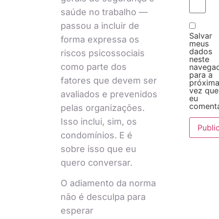
saúde no trabalho —
passou a incluir de
Salvar
forma expressa os
meus
dados
riscos psicossociais
neste
como parte dos
navega
para a
fatores que devem ser
próxim
vez que
avaliados e prevenidos
eu
comenta
pelas organizações.
Isso inclui, sim, os
condomínios. E é
sobre isso que eu
quero conversar.
O adiamento da norma
não é desculpa para
esperar