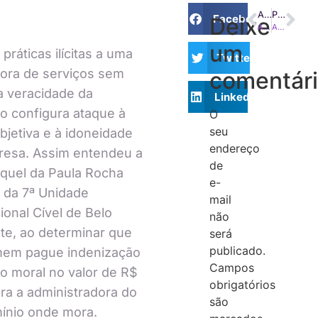
ANTERIOR
PRÓXIMO
Facebook
Deixe
A caçada ao adolescente de 17 anos que invadia condomínios de luxo e conseguiu furtar R$ 30 milhões
Atualização do Novo Código Civil e condomínios: o que deve mudar?
um
práticas ilícitas a uma
Twitter
ora de serviços sem
comentár
a veracidade da
LinkedIn
o configura ataque à
O
seu
bjetiva e à idoneidade
endereço
resa. Assim entendeu a
de
aquel da Paula Rocha
e-
 da 7ª Unidade
mail
cional Cível de Belo
não
te, ao determinar que
será
publicado.
em pague indenização
Campos
o moral no valor de R$
obrigatórios
ara a administradora do
são
ínio onde mora.