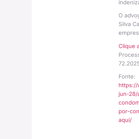
indeniza
O advo
Silva C
empres
Clique 
Proces
72.2025
Fonte:
https:/
jun-28/
condom
por-co
aqui/