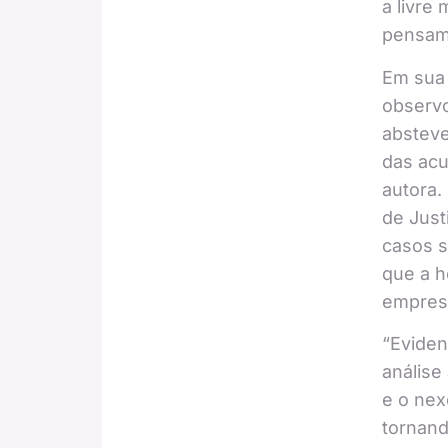
a livre
pensam
Em sua 
observ
absteve
das ac
autora.
de Just
casos 
que a h
empresa
“Eviden
análise 
e o nex
tornand