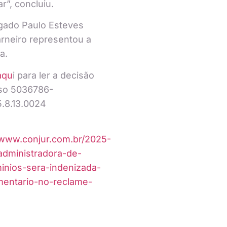
r”, concluiu.
gado Paulo Esteves
arneiro representou a
a.
aqu
i para ler a decisão
so 5036786-
.8.13.0024
/www.conjur.com.br/2025-
administradora-de-
inios-sera-indenizada-
mentario-no-reclame-