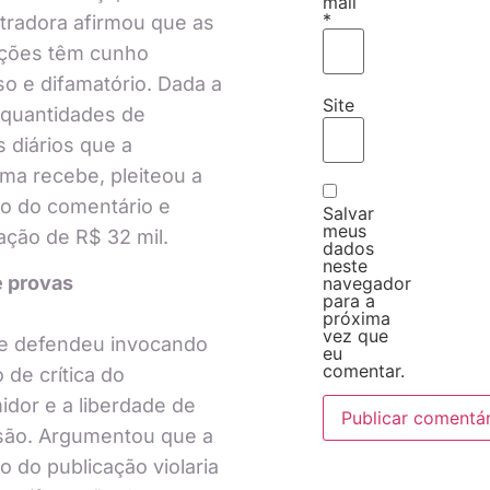
mail
*
tradora afirmou que as
ações têm cunho
so e difamatório. Dada a
Site
 quantidades de
 diários que a
rma recebe, pleiteou a
o do comentário e
Salvar
meus
ação de R$ 32 mil.
dados
neste
e provas
navegador
para a
próxima
vez que
se defendeu invocando
eu
comentar.
o de crítica do
dor e a liberdade de
são. Argumentou que a
o do publicação violaria