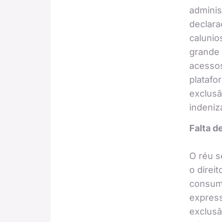
adminis
declar
calunio
grande
acessos
platafo
exclusã
indeniz
Falta d
O réu 
o direit
consumi
expres
exclusã