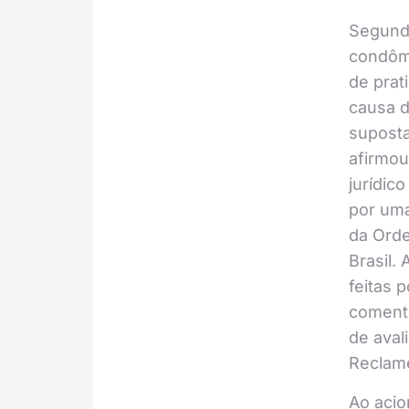
Segundo
condôm
de prat
causa d
supost
afirmo
jurídic
por um
da Ord
Brasil.
feitas 
comentá
de aval
Reclame
Ao acio