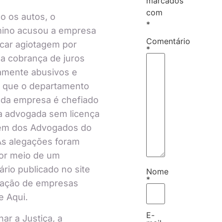
marcados
com
 os autos, o
*
ino acusou a empresa
Comentário
icar agiotagem por
*
a cobrança de juros
amente abusivos e
u que o departamento
o da empresa é chefiado
a advogada sem licença
em dos Advogados do
 As alegações foram
por meio de um
rio publicado no site
Nome
*
iação de empresas
 Aqui.
E-
nar a Justiça, a