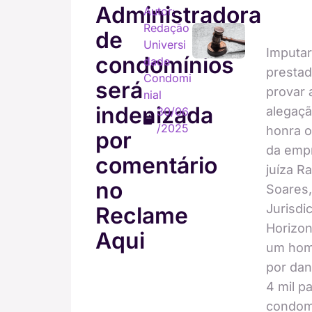
Administradora
Autor:
Redação
de
Universi
Imputar 
condomínios
dade
prestad
Condomi
será
provar 
nial
indenizada
alegaçã
30/06
/2025
honra o
por
da emp
comentário
juíza R
no
Soares,
Jurisdi
Reclame
Horizon
Aqui
um hom
por dan
4 mil p
condom