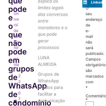
que
explica os
çã
LinkedIn
pode
limites legais
o
O
Un
seu
das conversas
e
ive
endereço
entre
o
rsi
de
moradores e o
da
e-
que
que pode
de
mail
gerar
não
Co
não
processos
nd
será
pode
o
publicado.
LUNA
em
mi
Campos
ALMEIDA
nia
obrigatório
grupos
l
são
Grupos de
de
2
marcados
WhatsApp
2
com
WhatsApp
criados para
/
*
de
0
facilitar a
Comentári
7
*
comunicação
condomínio
/