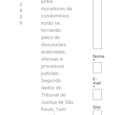
entre
2
moradores de
0
condomínios
2
estão se
5
tornando
palco de
discussões
acaloradas,
Nome
ofensas e
*
processos
judiciais.
E-
Segundo
mail
*
dados do
Tribunal de
Justiça de São
Site
Paulo, 1 em