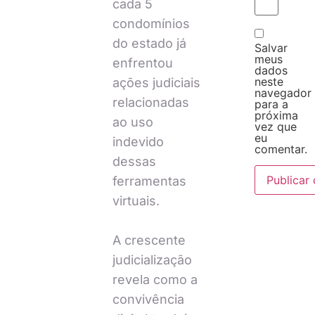
cada 5
condomínios
do estado já
Salvar
meus
enfrentou
dados
neste
ações judiciais
navegador
relacionadas
para a
próxima
ao uso
vez que
eu
indevido
comentar.
dessas
ferramentas
virtuais.
A crescente
judicialização
revela como a
convivência