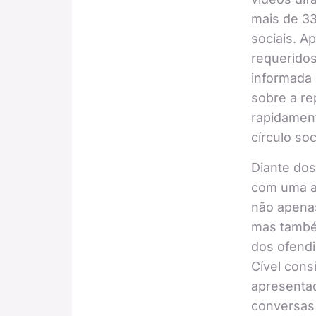
mais de 33
sociais. A
requeridos
informada 
sobre a re
rapidamen
círculo soc
Diante dos
com uma aç
não apenas
mas també
dos ofendi
Cível cons
apresentad
conversas