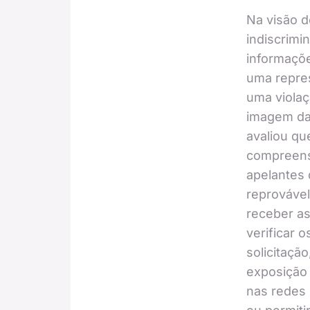
Na visão d
indiscrimi
informaçõ
uma repres
uma violaç
imagem da 
avaliou qu
compreensí
apelantes 
reprovável
receber a
verificar 
solicitação
exposição
nas redes 