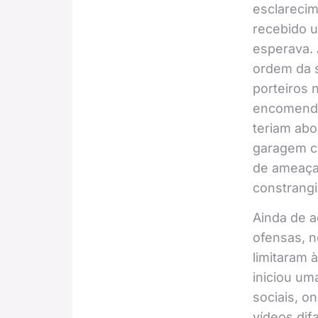
esclareci
recebido 
esperava. 
ordem da s
porteiros
encomenda
teriam abo
garagem c
de ameaça
constrang
Ainda de 
ofensas, n
limitaram 
iniciou u
sociais, o
vídeos dif