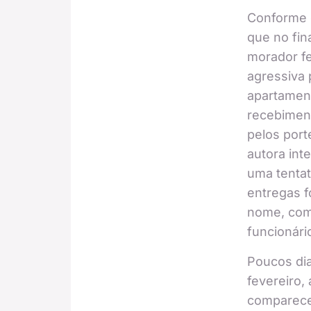
Conforme o
que no fin
morador f
agressiva 
apartamen
recebimen
pelos port
autora int
uma tentat
entregas f
nome, com
funcionári
Poucos dia
fevereiro,
comparece