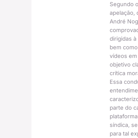
Segundo o
apelação,
André Nog
comprovad
dirigidas à
bem como 
vídeos em 
objetivo cl
crítica mo
Essa cond
entendime
caracteriz
parte do ca
plataforma
síndica, se
para tal e