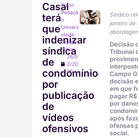
Casal
Autor:
Redaçã
Síndica re
terá
o
janeiro de
que
Univers
abordagem
idade
indenizar
Condo
Decisão 
síndica
minial
Tribunal 
26/0
provimen
de
2/20
interpost
condomínio
25
Campo Gr
decisão e
por
em que f
publicação
pagar R$ 
por danos
de
condomín
vídeos
após faz
ofensas p
ofensivos
social.