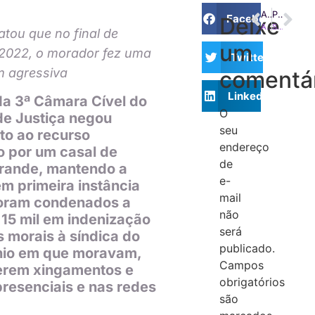
ANTERIOR
PRÓXIMO
Facebook
Deixe
Antiga garantidora receberá valor obtido por condomínio em outra ação
Síndico morador (não profissional) tem ISS sobre remuneração?
latou que no final de
um
 2022, o morador fez uma
Twitter
 agressiva
comentá
LinkedIn
da 3ª Câmara Cível do
O
de Justiça negou
seu
to ao recurso
endereço
o por um casal de
de
ande, mantendo a
e-
m primeira instância
mail
oram condenados a
não
15 mil em indenização
será
 morais à síndica do
publicado.
io em que moravam,
Campos
erem xingamentos e
obrigatórios
resenciais e nas redes
são