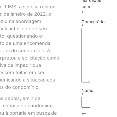
marcados
com
 TJMS, a síndica relatou
*
al de janeiro de 2022, o
ez uma abordagem
Comentário
*
pelo interfone de seu
to, questionando o
to de uma encomenda
eiros do condomínio. A
erpretou a solicitação como
iva de impedir que
ossem feitas em seu
unicando a situação aos
os do condomínio.
Nome
*
s depois, em 7 de
 a esposa do condômino
u à portaria em busca de
E-