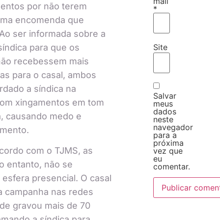
mail
mentos por não terem
*
uma encomenda que
Ao ser informada sobre a
índica para que os
Site
 não recebessem mais
s para o casal, ambos
rdado a síndica na
Salvar
om xingamentos em tom
meus
dados
, causando medo e
neste
navegador
imento.
para a
próxima
acordo com o TJMS, as
vez que
eu
o entanto, não se
comentar.
à esfera presencial. O casal
ma campanha nas redes
nde gravou mais de 70
amando a síndica para