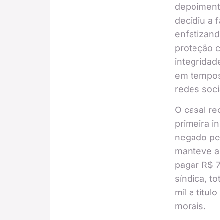
depoiment
decidiu a f
enfatizand
proteção c
integridad
em tempos
redes soci
O casal re
primeira i
negado pel
manteve a
pagar R$ 7
síndica, to
mil a títu
morais.