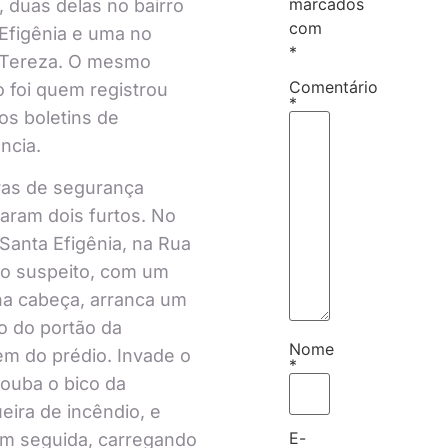
marcados
l, duas delas no bairro
com
Efigênia e uma no
*
 Tereza. O mesmo
Comentário
o foi quem registrou
*
os boletins de
ncia.
as de segurança
raram dois furtos. No
 Santa Efigênia, na Rua
 o suspeito, com um
a cabeça, arranca um
 do portão da
Nome
m do prédio. Invade o
*
 rouba o bico da
ira de incêndio, e
E-
m seguida, carregando