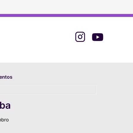
entos
iba
mbro