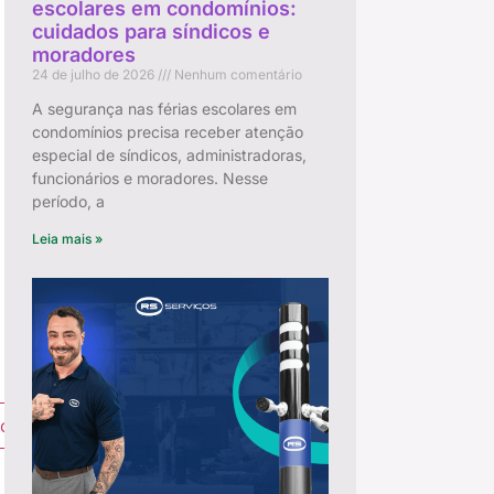
escolares em condomínios:
cuidados para síndicos e
moradores
24 de julho de 2026
Nenhum comentário
A segurança nas férias escolares em
condomínios precisa receber atenção
especial de síndicos, administradoras,
funcionários e moradores. Nesse
período, a
Leia mais »