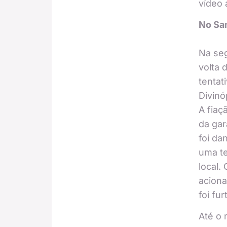
vídeo 
No Sa
Na seg
volta 
tentat
Divinó
A fiaç
da ga
foi da
uma te
local.
aciona
foi fu
Até o 