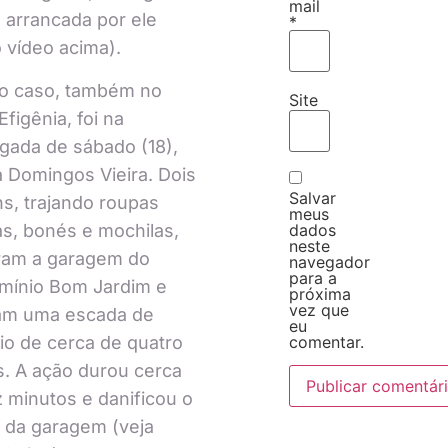
mail
 arrancada por ele
*
o vídeo acima).
ro caso, também no
Site
Efigênia, foi na
ada de sábado (18),
 Domingos Vieira. Dois
Salvar
, trajando roupas
meus
s, bonés e mochilas,
dados
neste
ram a garagem do
navegador
para a
mínio Bom Jardim e
próxima
vez que
ram uma escada de
eu
io de cerca de quatro
comentar.
. A ação durou cerca
 minutos e danificou o
 da garagem (veja