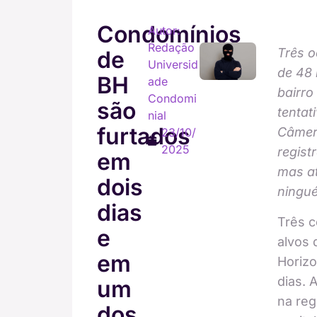
Condomínios
Autor:
Redação
Três 
de
Universid
de 48 
BH
ade
bairro
Condomi
são
tentat
nial
furtados
Câmer
23/10/
2025
regist
em
mas a
dois
ningué
dias
Três 
e
alvos 
em
Horizo
dias. 
um
na reg
dos