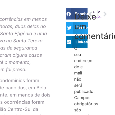
ANTERIOR
PRÓXIMO
Facebook
Deixe
Descarte os inadimplentes do cômputo de votos de matérias que demandam quóruns qualificados.
Dono de imobiliária é preso suspeito de desvio milionário de condomínios em Porto Alegre
ocorrências em menos
um
horas, duas delas no
Twitter
 Santa Efigênia e uma
comentári
iva no Santa Tereza.
LinkedIn
as de segurança
O
seu
raram alguns casos
endereço
té o momento,
de e-
m foi preso.
mail
não
condomínios foram
será
de bandidos, em Belo
publicado.
nte, em menos de dois
Campos
As ocorrências foram
obrigatórios
ião Centro-Sul da
são