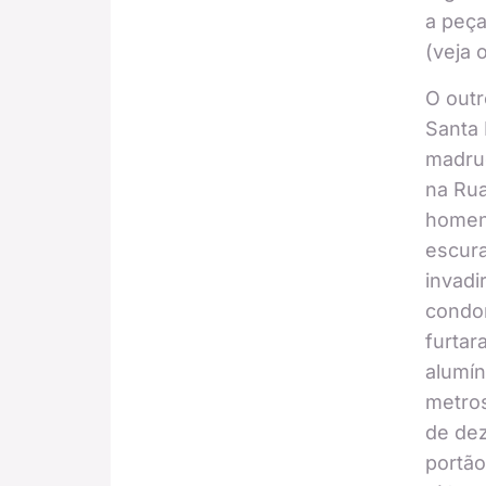
a peça
(veja 
O out
Santa 
madrug
na Rua
homens
escura
invadi
condo
furta
alumín
metros
de dez
portão