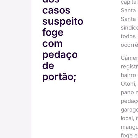
capita
casos
Santa 
suspeito
Santa
síndic
foge
todos 
com
ocorrê
pedaço
Câmer
de
regist
portão;
bairro
Otoni,
pano n
pedaço
garage
local,
mangue
foge e