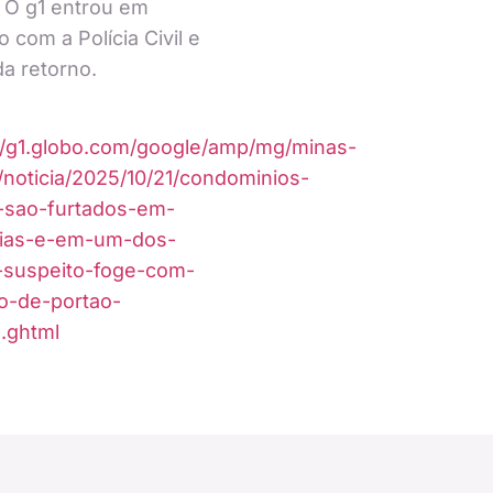
 O g1 entrou em
o com a Polícia Civil e
a retorno.
//g1.globo.com/google/amp/mg/minas-
/noticia/2025/10/21/condominios-
-sao-furtados-em-
dias-e-em-um-dos-
-suspeito-foge-com-
o-de-portao-
.ghtml