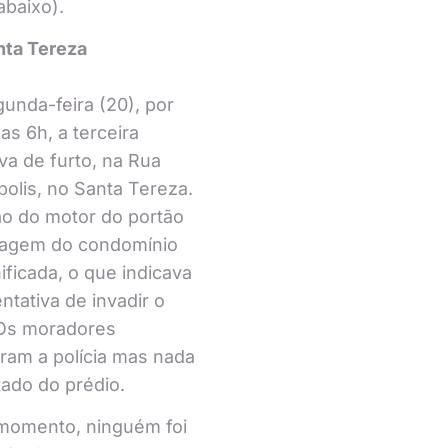
abaixo).
nta Tereza
unda-feira (20), por
das 6h, a terceira
iva de furto, na Rua
polis, no Santa Tereza.
ão do motor do portão
ragem do condomínio
nificada, o que indicava
ntativa de invadir o
 Os moradores
ram a polícia mas nada
rtado do prédio.
momento, ninguém foi