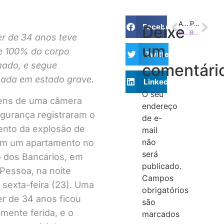
ANTERIOR
PRÓXIMO
Facebook
Deixe
Brigas entre animais em condomínios: saiba de quem é a responsabilidade
Barulho, empatia e o direito das pessoas com deficiência em condomínios
r de 34 anos teve
um
e 100% do corpo
Twitter
ado, e segue
comentári
nada em estado grave.
LinkedIn
O seu
ens de uma câmera
endereço
gurança registraram o
de e-
nto da explosão de
mail
não
em um apartamento no
será
o dos Bancários, em
publicado.
Pessoa, na noite
Campos
 sexta-feira (23). Uma
obrigatórios
r de 34 anos ficou
são
mente ferida, e o
marcados