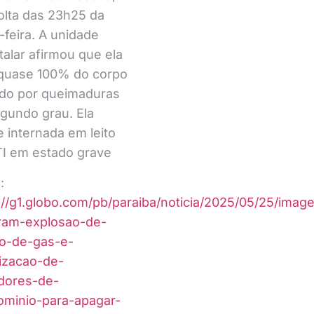
olta das 23h25 da
-feira. A unidade
talar afirmou que ela
quase 100% do corpo
ido por queimaduras
gundo grau. Ela
 internada em leito
I em estado grave
:
://g1.globo.com/pb/paraiba/noticia/2025/05/25/imag
ram-explosao-de-
ao-de-gas-e-
izacao-de-
dores-de-
minio-para-apagar-