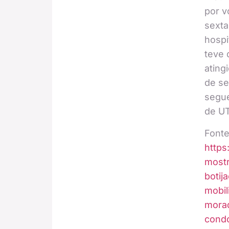
por v
sexta
hospi
teve 
ating
de se
segue
de UT
Fonte
https
most
botij
mobil
mora
condo