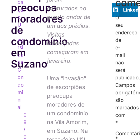
come
da
preocupa
capturados no
çã
Linked
moradores
quarto andar de
o
O
U
seu
um dos prédios.
de
ni
endereço
Visitas
condomínio
ve
de
indesejadas
rsi
e-
em
começaram em
da
mail
fevereiro.
Suzano
de
não
C
será
on
publicado.
Uma “invasão”
do
Campos
de escorpiões
mi
obrigatóri
preocupa
ni
são
moradores de
al
marcados
um condomínio
0
com
na Vila Amorim,
8
*
/
em Suzano. Na
Comentár
0
*
terça-feira (1°),