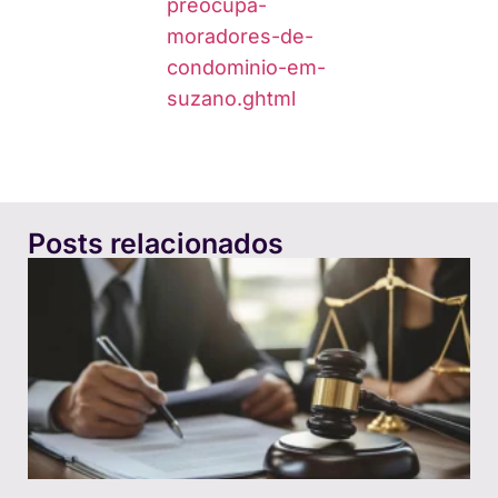
preocupa-
moradores-de-
condominio-em-
suzano.ghtml
Posts relacionados