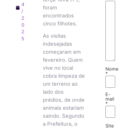
4
foram
/
encontrados
2
cinco filhotes.
0
2
As visitas
5
indesejadas
começaram em
fevereiro. Quem
vive no local
Nome
*
cobra limpeza de
um terreno ao
lado dos
E-
mail
prédios, de onde
*
animais estariam
saindo. Segundo
a Prefeitura, o
Site