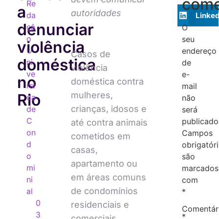
come
Re
a
autoridades
da
Linked
denunciar
çã
O
o
seu
violência
U
endereço
Casos de
doméstica
ni
de
violência
ve
e-
no
doméstica contra
rsi
mail
mulheres,
Rio
da
não
crianças, idosos e
de
será
C
publicado
até contra animais
on
Campos
cometidos em
d
obrigatór
casas,
o
são
apartamento ou
mi
marcados
em áreas comuns
ni
com
de condomínios
al
*
0
residenciais e
Comentár
3
*
comerciais