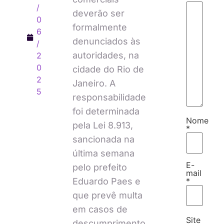
/
deverão ser
0
formalmente
6
denunciados às
/
autoridades, na
2
0
cidade do Rio de
2
Janeiro. A
5
responsabilidade
foi determinada
Nome
pela Lei 8.913,
*
sancionada na
última semana
E-
pelo prefeito
mail
*
Eduardo Paes e
que prevê multa
em casos de
Site
descumprimento.