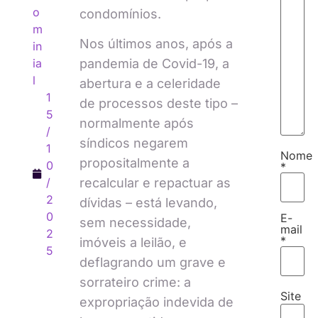
o
condomínios.
m
Nos últimos anos, após a
in
pandemia de Covid-19, a
ia
l
abertura e a celeridade
1
de processos deste tipo –
5
normalmente após
/
síndicos negarem
1
Nome
propositalmente a
0
*
recalcular e repactuar as
/
2
dívidas – está levando,
0
E-
sem necessidade,
mail
2
*
imóveis a leilão, e
5
deflagrando um grave e
sorrateiro crime: a
Site
expropriação indevida de