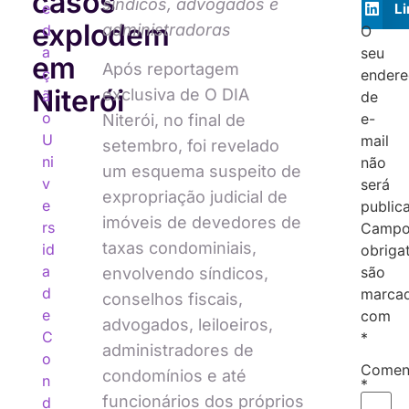
casos
síndicos, advogados e
e
L
explodem
administradoras
d
O
a
seu
em
Após reportagem
ç
ender
Niterói
exclusiva de O DIA
ã
de
o
e-
Niterói, no final de
U
mail
setembro, foi revelado
ni
não
um esquema suspeito de
v
será
expropriação judicial de
e
public
imóveis de devedores de
rs
Campo
taxas condominiais,
id
obriga
a
são
envolvendo síndicos,
d
marca
conselhos fiscais,
e
com
advogados, leiloeiros,
C
*
administradores de
o
Comen
condomínios e até
n
*
funcionários dos próprios
d