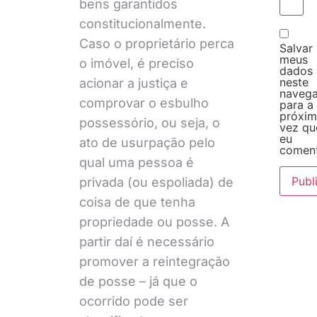
bens garantidos
constitucionalmente.
Caso o proprietário perca
Salvar
meus
o imóvel, é preciso
dados
neste
acionar a justiça e
naveg
comprovar o esbulho
para a
próxi
possessório, ou seja, o
vez qu
eu
ato de usurpação pelo
coment
qual uma pessoa é
privada (ou espoliada) de
coisa de que tenha
propriedade ou posse. A
partir daí é necessário
promover a reintegração
de posse – já que o
ocorrido pode ser