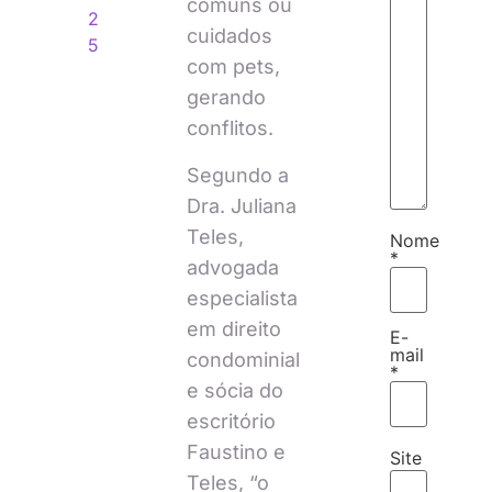
comuns ou
2
cuidados
5
com pets,
gerando
conflitos.
Segundo a
Dra. Juliana
Teles,
Nome
*
advogada
especialista
em direito
E-
mail
condominial
*
e sócia do
escritório
Faustino e
Site
Teles, “o