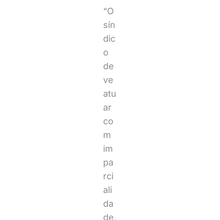
“O
sín
dic
o
de
ve
atu
ar
co
m
im
pa
rci
ali
da
de,