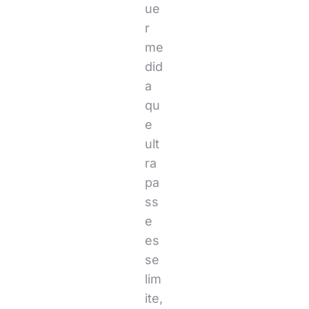
ue
r
me
did
a
qu
e
ult
ra
pa
ss
e
es
se
lim
ite,