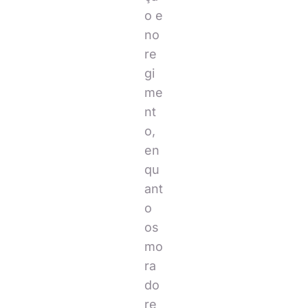
o e
no
re
gi
me
nt
o,
en
qu
ant
o
os
mo
ra
do
re