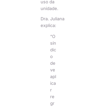
uso da
unidade.
Dra. Juliana
explica:
“O
sín
dic
o
de
ve
apl
ica
r
re
gr