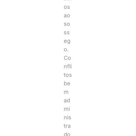
os
ao
so
ss
eg
o.
Co
nfli
tos
be
m
ad
mi
nis
tra
do