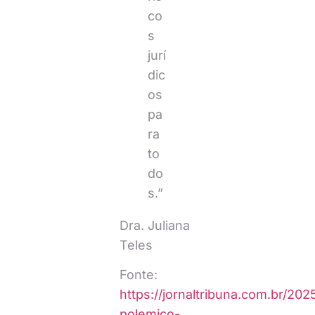
co
s
jurí
dic
os
pa
ra
to
do
s.”
Dra. Juliana
Teles
Fonte:
https://jornaltribuna.com.br/20
polemico-