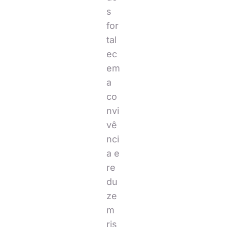
s
for
tal
ec
em
a
co
nvi
vê
nci
a e
re
du
ze
m
ris