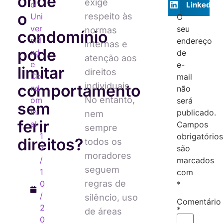
onde
exige
o
LinkedIn
o
respeito às
Uni
O
ver
seu
normas
condomínio
sid
endereço
internas e
pode
ad
de
atenção aos
e
e-
limitar
direitos
Co
mail
individuais.
comportamento
nd
não
No entanto,
om
será
sem
ini
publicado.
nem
ferir
al
Campos
sempre
1
obrigatórios
direitos?
todos os
7
são
moradores
/
marcados
seguem
1
com
regras de
0
*
/
silêncio, uso
Comentário
2
*
de áreas
0