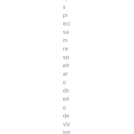
s
pr
eci
sa
m
re
sp
eit
ar
o
dir
eit
o
de
viz
inh