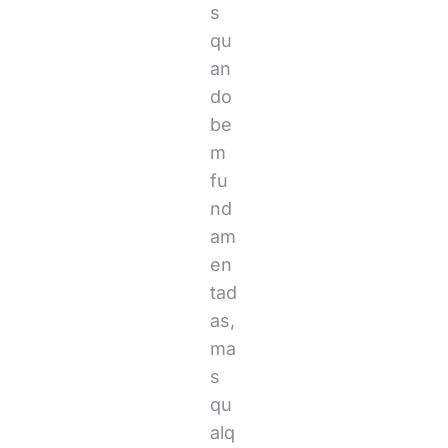
s
qu
an
do
be
m
fu
nd
am
en
tad
as,
ma
s
qu
alq