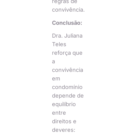
regras de
convivência.
Conclusão:
Dra. Juliana
Teles
reforça que
a
convivência
em
condomínio
depende de
equilíbrio
entre
direitos e
deveres: