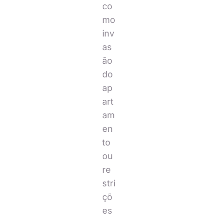
co
mo
inv
as
ão
do
ap
art
am
en
to
ou
re
stri
çõ
es