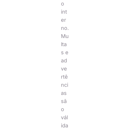
o
int
er
no.
Mu
lta
s e
ad
ve
rtê
nci
as
sã
o
vál
ida