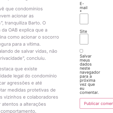
E-
mail
revê que condomínios
*
vem acionar as
, tranquiliza Barto. O
a da OAB explica que a
Site
sina como acionar o socorro
gura para a vítima.
lando de salvar vidas, não
Salvar
rivacidade”, concluiu.
meus
dados
neste
destaca que existe
navegador
idade legal do condomínio
para a
próxima
ar agressões e até
vez que
eu
ar medidas protetivas de
comentar.
s vizinhos e colaboradores
 atentos a alterações
 comportamento,