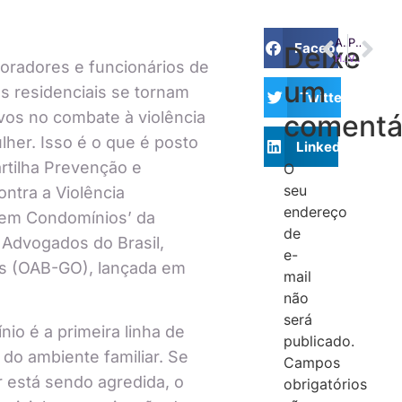
ANTERIOR
PRÓXIMO
Facebook
Deixe
Homem é baleado após reclamar de barulho em condomínio de São Gonçalo
Voto por escrito em assembleias condominiais: legalidade, eficiência e inclusão
oradores e funcionários de
um
s residenciais se tornam
Twitter
vos no combate à violência
comentá
lher. Isso é o que é posto
LinkedIn
rtilha Prevenção e
O
seu
ntra a Violência
endereço
em Condomínios’ da
de
Advogados do Brasil,
e-
s (OAB-GO), lançada em
mail
não
será
io é a primeira linha de
publicado.
 do ambiente familiar. Se
Campos
 está sendo agredida, o
obrigatórios