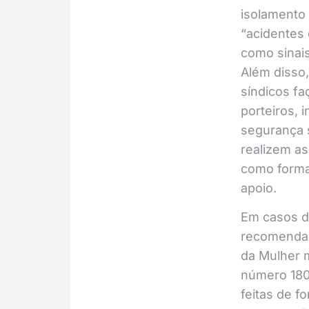
isolamento 
“acidentes
como sinais
Além disso
síndicos f
porteiros, 
segurança s
realizem a
como forma
apoio.
Em casos de
recomendaç
da Mulher 
número 180
feitas de f