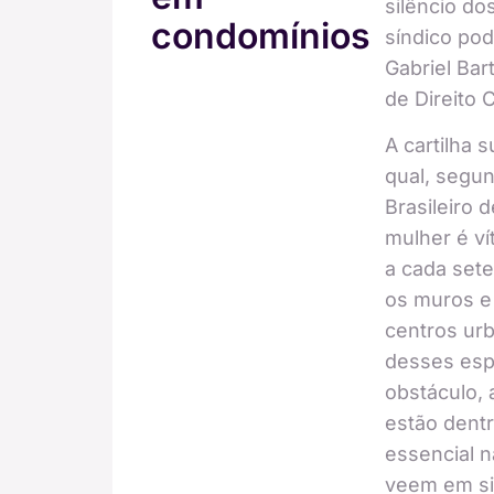
silêncio do
condomínios
síndico pod
Gabriel Bar
de Direito
A cartilha
qual, segu
Brasileiro 
mulher é ví
a cada sete
os muros e 
centros urb
desses esp
obstáculo,
estão dent
essencial 
veem em si