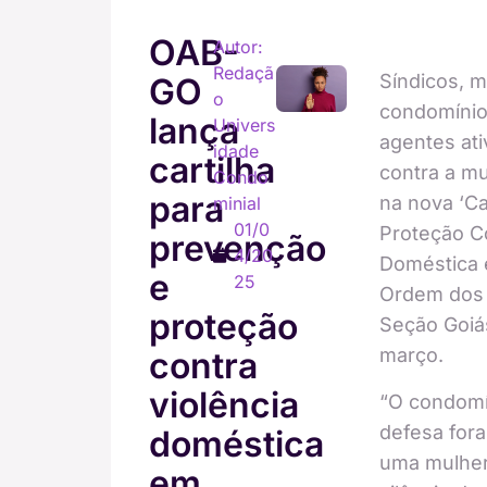
OAB-
Autor:
Redaçã
Síndicos, m
GO
o
condomínio
lança
Univers
agentes ati
idade
cartilha
contra a mu
Condo
para
na nova ‘Ca
minial
01/0
Proteção Co
prevenção
4/20
Doméstica 
e
25
Ordem dos 
proteção
Seção Goiá
março.
contra
violência
“O condomín
defesa fora
doméstica
uma mulher
em