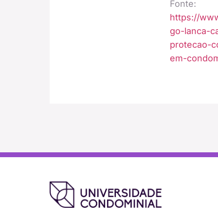
Fonte:
https://www
go-lanca-c
protecao-c
em-condom