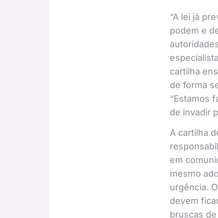
“A lei já p
podem e de
autoridades”
especialist
cartilha en
de forma se
“Estamos fa
de invadir p
A cartilha 
responsabil
em comunic
mesmo adot
urgência. O
devem ficar
bruscas de