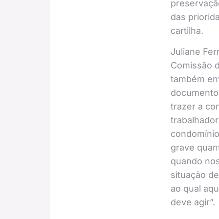
preservaçã
das priorid
cartilha.
Juliane Fer
Comissão d
também env
documento,
trazer a co
trabalhado
condomínios
grave quant
quando no
situação de
ao qual aqu
deve agir”.