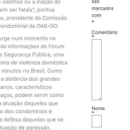
são
s vizinhos ou a inação do
marcados
em ser fatais”, pontua
com
to, presidente da Comissão
*
 Condominial da OAB-GO.
Comentário
*
 surge num momento no
ndo informações do Fórum
de Segurança Pública, uma
tima de violência doméstica
 minutos no Brasil. Como
a distância dos grandes
anos, característicos
aços, podem servir como
 a atuação daqueles que
Nome
ro dos condomínios é
*
na defesa daquelas que se
tuação de agressão.