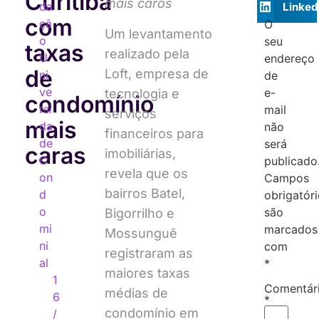
Curitiba
mais caros
da
Linked
com
çã
O
Um levantamento
o
seu
taxas
realizado pela
U
endereço
de
Loft, empresa de
ni
de
ve
e-
tecnologia e
condomínio
rsi
mail
serviços
mais
da
não
financeiros para
de
será
caras
imobiliárias,
C
publicado
revela que os
on
Campos
bairros Batel,
d
obrigatór
o
são
Bigorrilho e
mi
marcados
Mossunguê
ni
com
registraram as
al
*
maiores taxas
1
Comentár
médias de
6
*
condomínio em
/