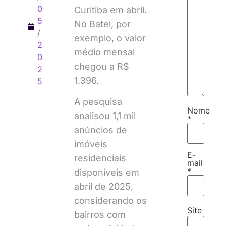
0
Curitiba em abril.
5
No Batel, por
/
exemplo, o valor
2
médio mensal
0
chegou a R$
2
1.396.
5
A pesquisa
Nome
analisou 1,1 mil
*
anúncios de
imóveis
E-
residenciais
mail
*
disponíveis em
abril de 2025,
considerando os
Site
bairros com