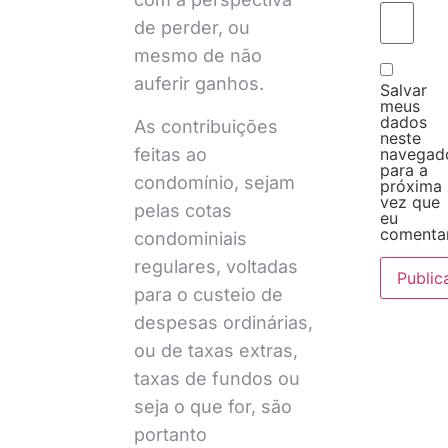
de perder, ou
mesmo de não
auferir ganhos.
Salvar
meus
dados
As contribuições
neste
feitas ao
navegad
para a
condomínio, sejam
próxima
vez que
pelas cotas
eu
comentar
condominiais
regulares, voltadas
para o custeio de
despesas ordinárias,
ou de taxas extras,
taxas de fundos ou
seja o que for, são
portanto