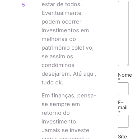
estar de todos.
5
Eventualmente
podem ocorrer
investimentos em
melhorias do
patrimônio coletivo,
se assim os
condôminos
desejarem. Até aqui,
Nome
*
tudo ok.
Em finanças, pensa-
E-
se sempre em
mail
*
retorno do
investimento.
Jamais se investe
Site
com a perspectiva