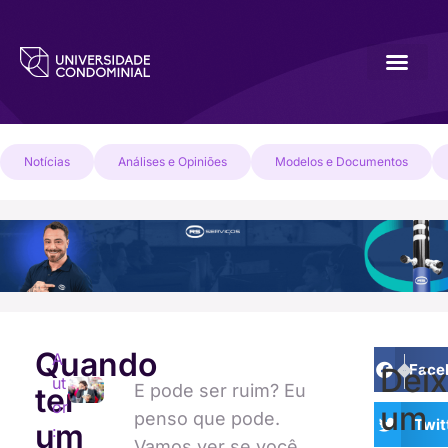
Notícias
Análises e Opiniões
Modelos e Documentos
Quando
A
PRÓXI
ANTE
Face
Dei
ut
Tragédia
Condom
E pode ser ruim? Eu
ter
or
um
penso que pode.
Twit
um
:
Vamos ver se você