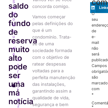
com
S
saldo
concorda comigo.
er
Link
do
gi
O
Vamos começar
o
seu
fundo
pelas definições do
G
endereç
de
que é um
o
de
u
e-
condomínio. Trata-
reserva
v
mail
se de uma
muito
ei
não
sociedade formada
a
será
alto
com o objetivo de
3
publicad
ratear despesas
pode
1
Campos
voltadas para a
/
obrigató
ser
0
são
perfeita manutenção
uma
7
marcado
das instalações,
/
com
má
garantindo assim a
2
*
qualidade de vida,
notícia
0
Comentá
segurança e bem
2
*