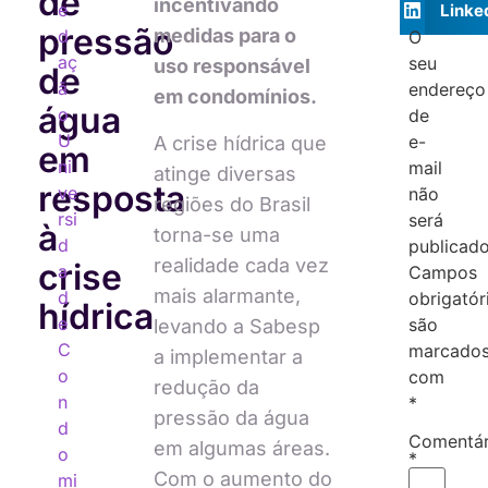
de
incentivando
e
Linke
pressão
medidas para o
d
O
aç
seu
uso responsável
de
ã
endereço
em condomínios.
água
o
de
U
e-
A crise hídrica que
em
ni
mail
atinge diversas
resposta
ve
não
regiões do Brasil
rsi
será
à
torna-se uma
d
publicado
realidade cada vez
crise
a
Campos
mais alarmante,
d
obrigatór
hídrica
e
são
levando a Sabesp
C
marcado
a implementar a
o
com
redução da
n
*
pressão da água
d
Comentár
em algumas áreas.
o
*
Com o aumento do
mi