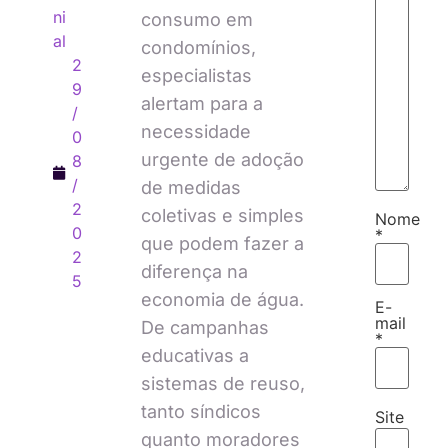
ni
consumo em
al
condomínios,
2
especialistas
9
alertam para a
/
necessidade
0
urgente de adoção
8
/
de medidas
2
coletivas e simples
Nome
0
*
que podem fazer a
2
diferença na
5
economia de água.
E-
mail
De campanhas
*
educativas a
sistemas de reuso,
tanto síndicos
Site
quanto moradores