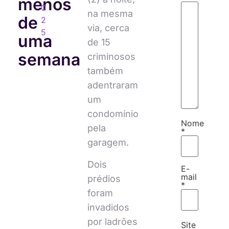
menos
0
na mesma
de
2
via, cerca
5
uma
de 15
semana
criminosos
também
adentraram
um
condomínio
Nome
pela
*
garagem.
Dois
E-
mail
prédios
*
foram
invadidos
por ladrões
Site