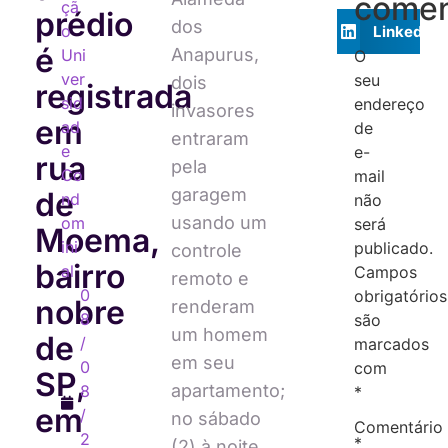
comen
çã
prédio
dos
o
LinkedIn
é
Anapurus,
Uni
O
ver
seu
dois
registrada
sid
endereço
invasores
em
ad
de
entraram
e
e-
rua
pela
Co
mail
garagem
de
nd
não
usando um
om
será
Moema,
ini
publicado.
controle
bairro
al
Campos
remoto e
0
obrigatórios
nobre
renderam
8
são
um homem
de
/
marcados
em seu
0
com
SP,
apartamento;
8
*
em
/
no sábado
Comentário
2
*
(2) à noite,