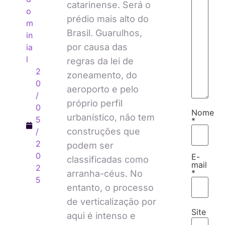
catarinense. Será o
o
prédio mais alto do
m
Brasil. Guarulhos,
in
por causa das
ia
l
regras da lei de
2
zoneamento, do
0
aeroporto e pelo
/
próprio perfil
0
Nome
urbanístico, não tem
5
*
construções que
/
2
podem ser
0
E-
classificadas como
mail
2
*
arranha-céus. No
5
entanto, o processo
de verticalização por
Site
aqui é intenso e