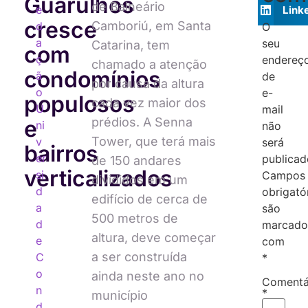
Guarulhos
de Balneário
e
Link
cresce
Camboriú, em Santa
d
O
a
seu
Catarina, tem
com
ç
endereç
chamado a atenção
condomínios
ã
de
por causa da altura
o
e-
populosos
cada vez maior dos
U
mail
prédios. A Senna
e
ni
não
Tower, que terá mais
v
será
bairros
er
publicad
de 150 andares
verticalizados
si
Campos
divididos em um
d
obrigató
edifício de cerca de
a
são
500 metros de
d
marcado
altura, deve começar
e
com
a ser construída
C
*
o
ainda neste ano no
Comentá
n
*
município
d