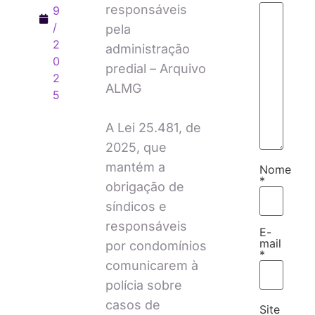
responsáveis
9
/
pela
2
administração
0
predial – Arquivo
2
ALMG
5
A Lei 25.481, de
2025, que
mantém a
Nome
*
obrigação de
síndicos e
responsáveis
E-
mail
por condomínios
*
comunicarem à
polícia sobre
casos de
Site