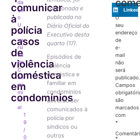
come
da
comunicar
sancionada e
çã
Linked
à
publicada no
o
O
U
seu
Diário Oficial do
polícia
ni
endereço
Executivo desta
casos
ve
de
quarta (17).
rsi
e-
de
da
mail
Episódios de
violência
de
não
violência
C
será
doméstica
doméstica e
on
publicado.
familiar em
em
do
Campos
condomínios
mi
obrigatóri
condomínios
ni
são
deverão ser
al
marcados
comunicados à
1
com
polícia por
9
*
síndicos ou
/
Comentár
outros
0
*