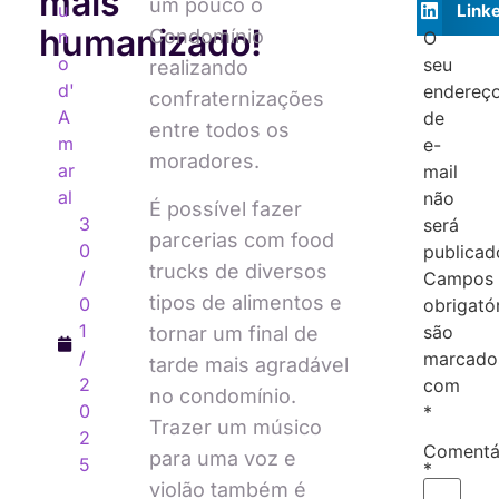
mais
um pouco o
u
Link
humanizado!
Condomínio
n
O
o
seu
realizando
d'
endereç
confraternizações
A
de
entre todos os
m
e-
moradores.
ar
mail
al
não
É possível fazer
3
será
parcerias com food
0
publicad
trucks de diversos
/
Campos
tipos de alimentos e
0
obrigató
1
são
tornar um final de
/
marcado
tarde mais agradável
2
com
no condomínio.
0
*
Trazer um músico
2
Comentá
para uma voz e
5
*
violão também é