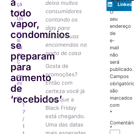
a
deixa muitos
çã
LinkedI
todo
consumidores
o
O
Un
seu
contando os
vapor,
iv
endereço
dias para
condomínios
er
de
receber suas
si
e-
se
encomendas na
da
mail
porta de casa
preparam
de
não
C
será
para
Gosta de
on
publicado.
promoções?
aumento
do
Campos
Então com
mi
obrigatóri
de
ni
são
certeza você já
‘recebidos’
al
marcados
sabe que a
1
com
Black Friday
7
*
está chegando.
/
Comentári
Uma das datas
1
*
mais esperadas
1