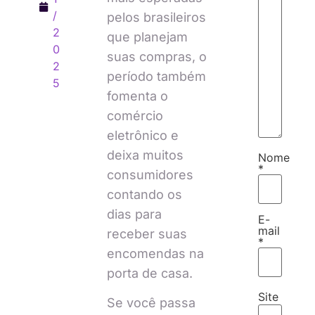
/
pelos brasileiros
2
que planejam
0
suas compras, o
2
período também
5
fomenta o
comércio
eletrônico e
deixa muitos
Nome
*
consumidores
contando os
dias para
E-
mail
receber suas
*
encomendas na
porta de casa.
Site
Se você passa