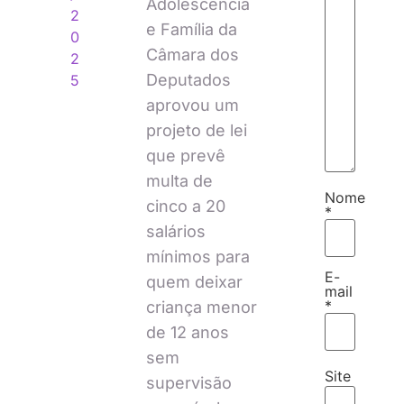
Adolescência
2
e Família da
0
Câmara dos
2
Deputados
5
aprovou um
projeto de lei
que prevê
multa de
Nome
cinco a 20
*
salários
mínimos para
E-
quem deixar
mail
*
criança menor
de 12 anos
sem
Site
supervisão