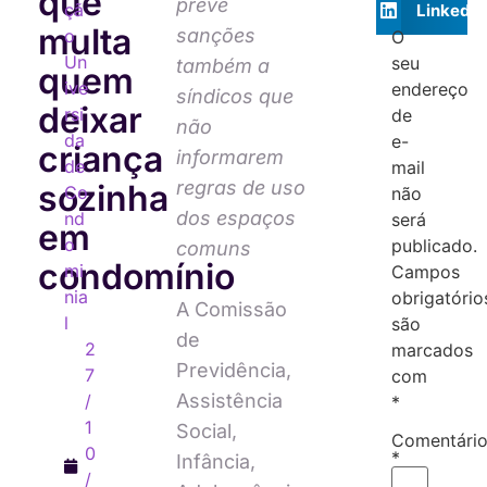
que
prevê
çã
LinkedIn
multa
sanções
o
O
Un
seu
também a
quem
ive
endereço
síndicos que
deixar
rsi
de
não
da
e-
criança
informarem
de
mail
regras de uso
sozinha
Co
não
dos espaços
nd
será
em
o
publicado.
comuns
condomínio
mi
Campos
nia
obrigatório
A Comissão
l
são
de
2
marcados
Previdência,
7
com
Assistência
/
*
1
Social,
Comentári
0
*
Infância,
/