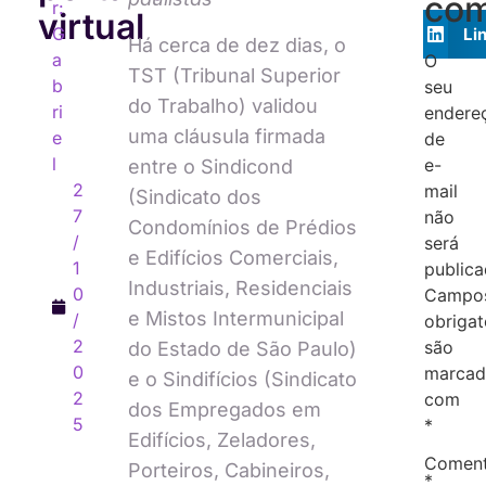
com
r:
virtual
G
Li
Há cerca de dez dias, o
a
O
TST (Tribunal Superior
b
seu
do Trabalho) validou
ri
endere
uma cláusula firmada
e
de
l
e-
entre o Sindicond
2
mail
(Sindicato dos
7
não
Condomínios de Prédios
/
será
e Edifícios Comerciais,
1
publica
Industriais, Residenciais
0
Campo
e Mistos Intermunicipal
/
obrigat
2
são
do Estado de São Paulo)
0
marcad
e o Sindifícios (Sindicato
2
com
dos Empregados em
5
*
Edifícios, Zeladores,
Coment
Porteiros, Cabineiros,
*