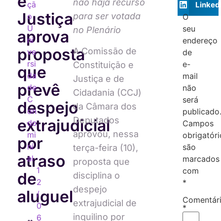
e
não haja recurso
çã
Linked
Justiça
para ser votada
o
O
U
seu
no Plenário
aprova
ni
endereço
proposta
A Comissão de
ve
de
rsi
e-
Constituição e
que
da
mail
Justiça e de
prevê
de
não
Cidadania (CCJ)
C
será
despejo
da Câmara dos
on
publicado
Deputados
extrajudicial
do
Campos
aprovou, nessa
mi
obrigatóri
por
ni
são
terça-feira (10),
atraso
al
marcados
proposta que
1
com
de
disciplina o
2
*
despejo
aluguel
/
Comentár
extrajudicial de
0
*
inquilino por
6