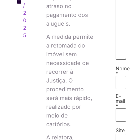
/
atraso no
2
pagamento dos
0
alugueis.
2
5
A medida permite
a retomada do
imóvel sem
necessidade de
Nome
recorrer à
*
Justiça. O
procedimento
E-
será mais rápido,
mail
*
realizado por
meio de
cartórios.
Site
A relatora,