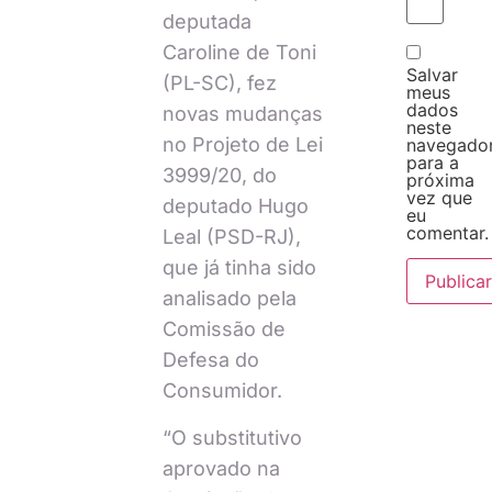
deputada
Caroline de Toni
Salvar
(PL-SC), fez
meus
dados
novas mudanças
neste
no Projeto de Lei
navegado
para a
3999/20, do
próxima
vez que
deputado Hugo
eu
comentar.
Leal (PSD-RJ),
que já tinha sido
analisado pela
Comissão de
Defesa do
Consumidor.
“O substitutivo
aprovado na