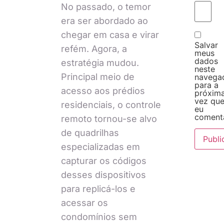
No passado, o temor
era ser abordado ao
chegar em casa e virar
Salvar
refém. Agora, a
meus
dados
estratégia mudou.
neste
Principal meio de
navega
para a
acesso aos prédios
próxim
vez qu
residenciais, o controle
eu
comenta
remoto tornou-se alvo
de quadrilhas
especializadas em
capturar os códigos
desses dispositivos
para replicá-los e
acessar os
condomínios sem