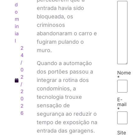
d
entrada havia sido
o
bloqueada, os
m
criminosos
in
abandonaram o carro e
ia
l
fugiram pulando o
2
muro.
4
/
Quando a automação
0
dos portões passou a
Nome
2
*
integrar a rotina dos
/
condomínios, a
2
tecnologia trouxe
0
E-
mail
sensação de
2
*
6
segurança ao reduzir o
tempo de exposição na
entrada das garagens.
Site