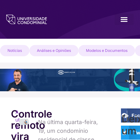
Notícias
Análises e Opiniões
Modelos e Documentos
Controle
A
PRÓXI
ANTE
Fa
Dei
ut
Construto
Homen
Na última quarta-feira,
remoto
o
um
19, um condomínio
Tw
vira
r:
residencial de classe