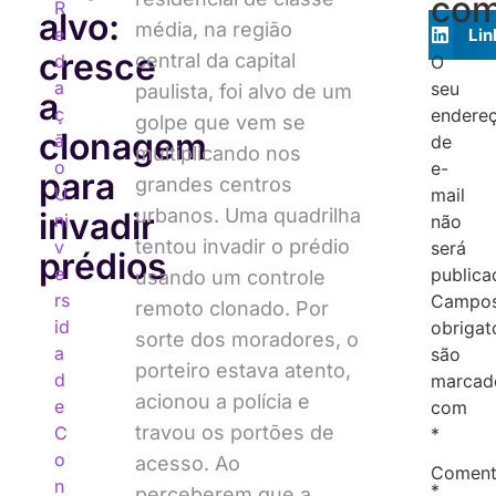
com
R
alvo:
média, na região
e
Lin
cresce
central da capital
d
O
a
seu
paulista, foi alvo de um
a
ç
endere
golpe que vem se
clonagem
ã
de
multiplicando nos
o
e-
para
grandes centros
U
mail
urbanos. Uma quadrilha
invadir
ni
não
tentou invadir o prédio
v
será
prédios
e
publica
usando um controle
rs
Campo
remoto clonado. Por
id
obrigat
sorte dos moradores, o
a
são
porteiro estava atento,
d
marcad
acionou a polícia e
e
com
travou os portões de
C
*
o
acesso. Ao
Coment
n
*
perceberem que a