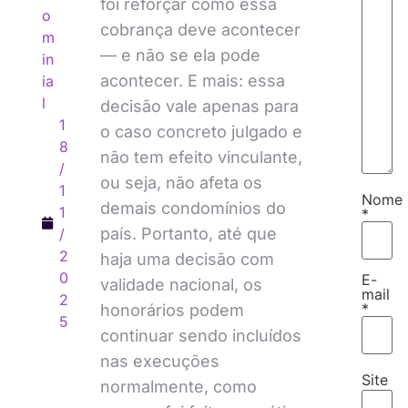
foi reforçar como essa
o
cobrança deve acontecer
m
— e não se ela pode
in
acontecer. E mais: essa
ia
l
decisão vale apenas para
1
o caso concreto julgado e
8
não tem efeito vinculante,
/
ou seja, não afeta os
1
Nome
demais condomínios do
1
*
país. Portanto, até que
/
2
haja uma decisão com
0
E-
validade nacional, os
mail
2
*
honorários podem
5
continuar sendo incluídos
nas execuções
Site
normalmente, como