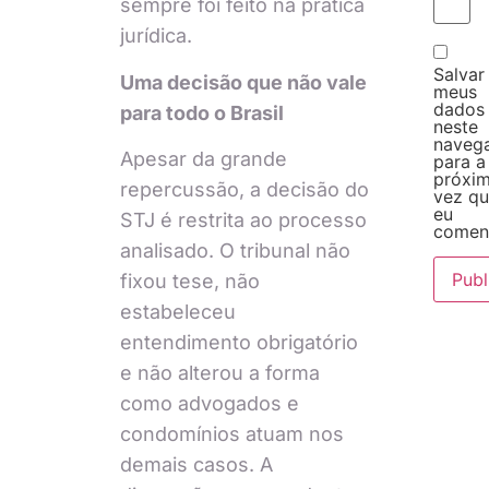
sempre foi feito na prática
jurídica.
Salvar
Uma decisão que não vale
meus
dados
para todo o Brasil
neste
naveg
Apesar da grande
para a
próxi
repercussão, a decisão do
vez q
eu
STJ é restrita ao processo
coment
analisado. O tribunal não
fixou tese, não
estabeleceu
entendimento obrigatório
e não alterou a forma
como advogados e
condomínios atuam nos
demais casos. A