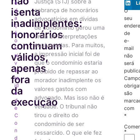
não
Justiça (STJ) sobre a
e
L
isenta
cobrança de honorários
d
O
a
seu
advocatícios em dívidas
inadimplentes:
ç
ender
de condomínio gerou uma
honorários
ã
de
onda de interpretações
o
e-
continuam
equivocadas. Para muitos,
U
mail
a impressão inicial foi de
válidos,
ni
não
que o condomínio estaria
v
será
apenas
e
public
proibido de repassar ao
fora
rs
Camp
morador inadimplente os
id
obriga
da
valores gastos com
a
são
advogado. Mas isso não é
execução
d
marca
verdade. O tribunal não
e
com
tirou o direito do
C
*
o
condomínio de ser
Comen
n
*
ressarcido. O que ele fez
d