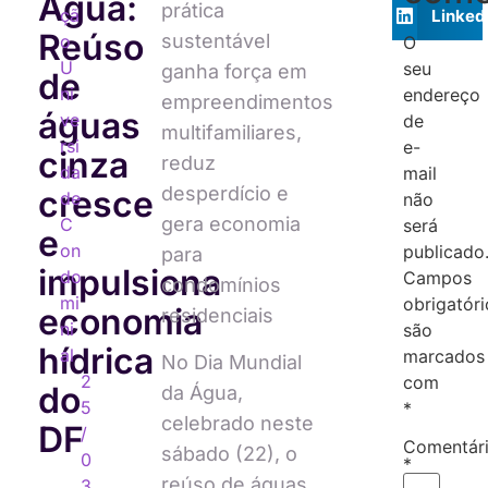
Água:
prática
çã
Linked
Reúso
sustentável
o
O
U
seu
ganha força em
de
ni
endereço
empreendimentos
águas
ve
de
multifamiliares,
rsi
e-
cinza
reduz
da
mail
desperdício e
cresce
de
não
gera economia
C
será
e
on
publicado
para
impulsiona
do
Campos
condomínios
mi
obrigatóri
economia
residenciais
ni
são
hídrica
al
marcados
No Dia Mundial
2
com
do
da Água,
5
*
celebrado neste
DF
/
Comentár
sábado (22), o
0
*
reúso de águas
3