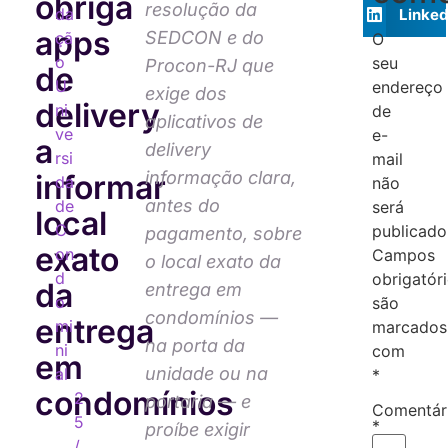
obriga
resolução da
da
Linked
apps
SEDCON e do
çã
O
o
seu
Procon-RJ que
de
U
endereço
exige dos
delivery
ni
de
aplicativos de
ve
e-
a
delivery
rsi
mail
informação clara,
informar
da
não
antes do
de
será
local
C
publicado
pagamento, sobre
exato
on
Campos
o local exato da
d
obrigatór
da
entrega em
o
são
condomínios —
entrega
mi
marcados
na porta da
ni
com
em
unidade ou na
al
*
condomínios
2
portaria — e
Comentár
5
*
proíbe exigir
/