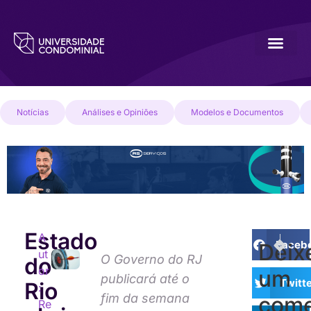
Notícias
Análises e Opiniões
Modelos e Documentos
Estado
A
PRÓXI
ANTE
Faceb
Deix
ut
Justiça 
Síndica
O Governo do RJ
do
or
um
publicará até o
Twitt
Rio
:
fim da semana
come
Re