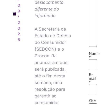
deslocamento
0
diferente do
9
informado.
/
2
0
A Secretaria de
2
Estado de Defesa
5
do Consumidor
(SEDCON) e o
Nome
Procon-RJ
*
anunciaram que
será publicada,
E-
até o fim desta
mail
*
semana, uma
resolução para
garantir ao
Site
consumidor