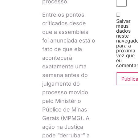
processo.
Entre os pontos
Salvar
criticados desde
meus
dados
que a assembleia
neste
foi anunciada está o
navegad
para a
fato de que ela
próxima
vez que
acontecerá
eu
comentar
exatamente uma
semana antes do
julgamento do
processo movido
pelo Ministério
Público de Minas
Gerais (MPMG). A
ação na Justiça
pode “derrubar” a