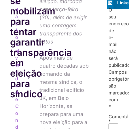
se
eleição, marcada
e
Linke
mobilizam
para terça-feira
d
O
a
seu
(30), além de exigir
para
ç
endereç
uma contagem
tentar
ã
de
transparente dos
o
e-
garantir
votos
U
mail
transparência
ni
não
Após mais de
v
será
em
er
publicad
quatro décadas sob
eleição
si
Campos
comando da
d
obrigatór
para
mesma síndica, o
a
são
tradicional edifício
síndico
d
marcado
JK, em Belo
e
com
Horizonte, se
C
*
o
prepara para uma
Comentá
n
*
nova eleição para a
d