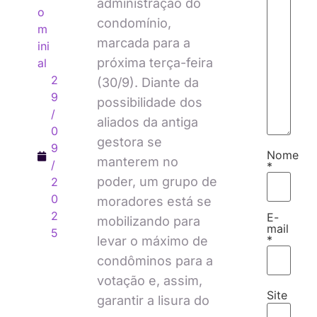
administração do
o
condomínio,
m
marcada para a
ini
próxima terça-feira
al
2
(30/9). Diante da
9
possibilidade dos
/
aliados da antiga
0
gestora se
9
Nome
manterem no
/
*
poder, um grupo de
2
0
moradores está se
2
E-
mobilizando para
mail
5
*
levar o máximo de
condôminos para a
votação e, assim,
Site
garantir a lisura do