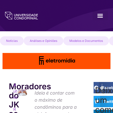
Notícias
Análises e Opiniões
Modelos e Documentos
Moradores
A
PRÓXI
ANTE
Face
Deix
ut
TJ-DF c
Contra
Ideia é contar com
do
or
um
o máximo de
Twit
JK
:
condôminos para a
come
R