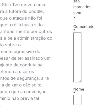
são
o Shih Tzu moveu uma
marcados
ra a tutora do poodle,
com
que o ataque não foi
*
que a ré já havia sido
Comentário
*
 anteriormente por outros
 e pela administração do
io sobre o
mento agressivo do
pesar de ter assinado um
ajuste de conduta se
tendo a usar os
tos de segurança, a ré
 a deixar o cão solto,
Nome
ando que a convenção
*
ínio não previa tal
.