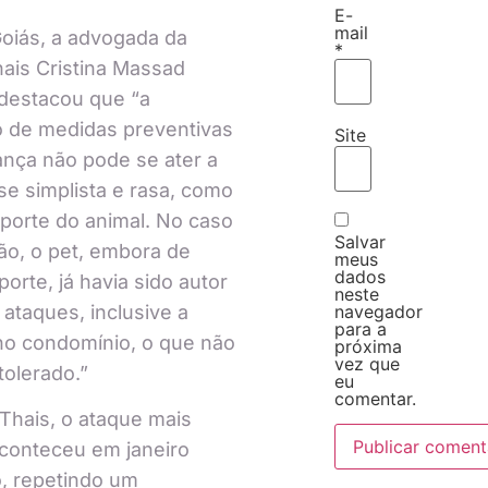
E-
mail
oiás, a advogada da
*
hais Cristina Massad
 destacou que “a
 de medidas preventivas
Site
nça não pode se ater a
se simplista e rasa, como
porte do animal. No caso
Salvar
o, o pet, embora de
meus
dados
orte, já havia sido autor
neste
 ataques, inclusive a
navegador
para a
no condomínio, o que não
próxima
vez que
tolerado.”
eu
comentar.
hais, o ataque mais
conteceu em janeiro
, repetindo um