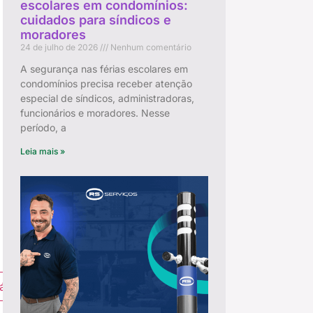
escolares em condomínios:
cuidados para síndicos e
moradores
24 de julho de 2026
Nenhum comentário
A segurança nas férias escolares em
condomínios precisa receber atenção
especial de síndicos, administradoras,
funcionários e moradores. Nesse
período, a
Leia mais »