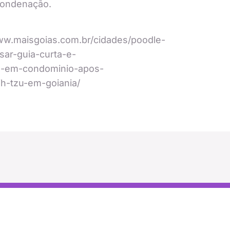
condenação.
ww.maisgoias.com.br/cidades/poodle-
sar-guia-curta-e-
ra-em-condominio-apos-
ih-tzu-em-goiania/