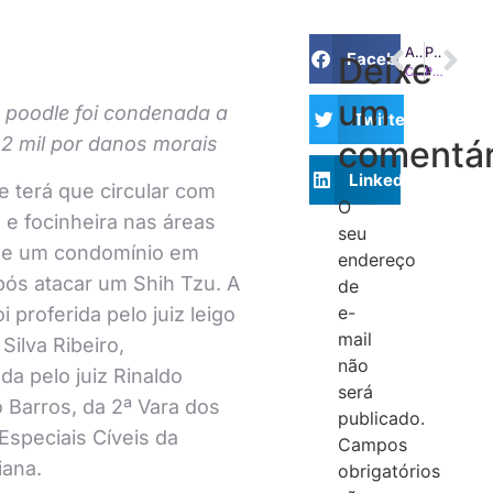
ANTERIOR
PRÓXIMO
Facebook
Deixe
Condomínio pode retirar carregador veicular instalado sem autorização
Pagamento espontâneo após citação valida execução, diz TJ-MG
um
 poodle foi condenada a
Twitter
2 mil por danos morais
comentár
LinkedIn
 terá que circular com
O
a e focinheira nas áreas
seu
e um condomínio em
endereço
pós atacar um Shih Tzu. A
de
e-
i proferida pelo juiz leigo
mail
Silva Ribeiro,
não
a pelo juiz Rinaldo
será
 Barros, da 2ª Vara dos
publicado.
Especiais Cíveis da
Campos
iana.
obrigatórios