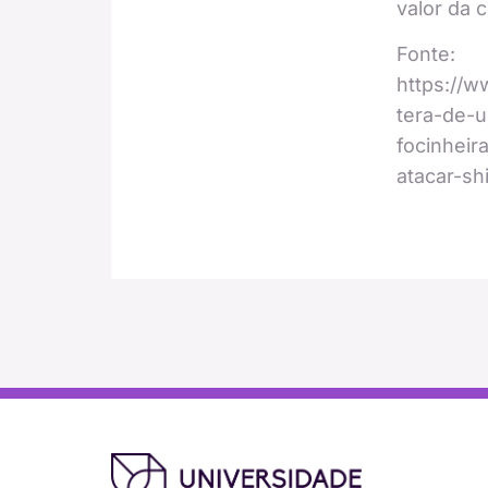
valor da 
Fonte:
https://w
tera-de-u
focinhei
atacar-sh