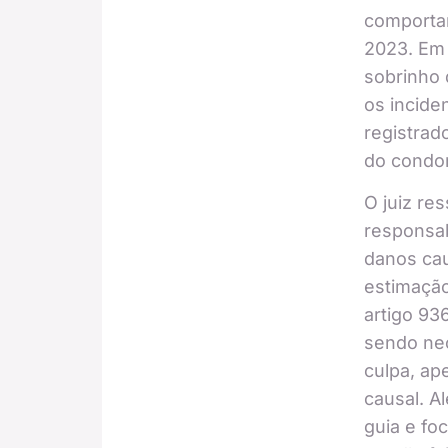
comporta
2023. Em
sobrinho 
os incide
registrad
do condo
O juiz re
responsab
danos ca
estimação
artigo 93
sendo ne
culpa, ap
causal. A
guia e foc