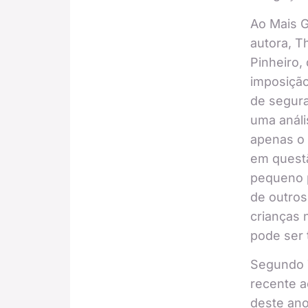
Ao Mais G
autora, T
Pinheiro,
imposição
de segura
uma análi
apenas o 
em questã
pequeno p
de outros
crianças 
pode ser 
Segundo T
recente a
deste ano