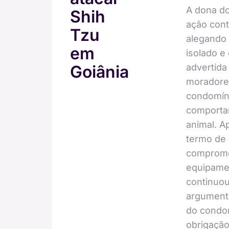
A dona d
Shih
ação cont
Tzu
alegando 
em
isolado e 
advertida
Goiânia
moradores
condomín
comporta
animal. A
termo de 
comprome
equipamen
continuou
argument
do condom
obrigação