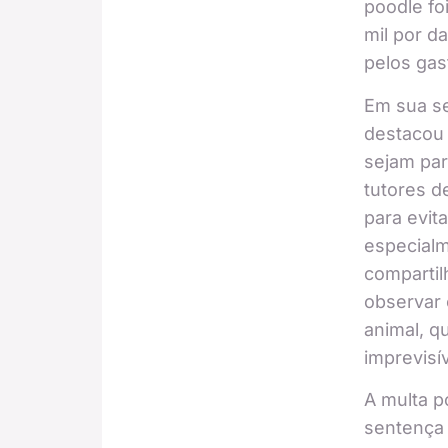
poodle fo
mil por d
pelos gast
Em sua se
destacou
sejam par
tutores 
para evita
especial
compartil
observar
animal, q
imprevisív
A multa 
sentença