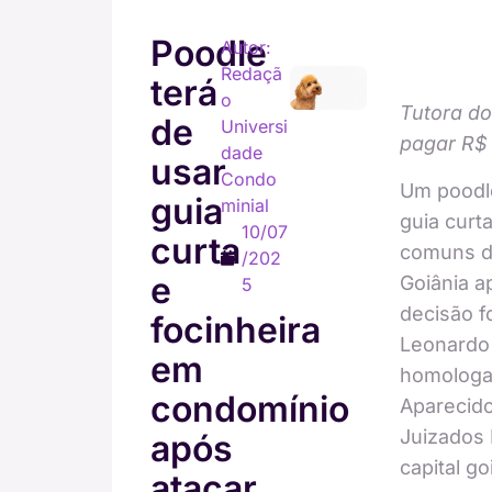
Poodle
Autor:
Redaçã
terá
o
Tutora do
de
Universi
pagar R$ 
dade
usar
Condo
Um poodle
guia
minial
guia curt
10/07
curta
comuns d
/202
e
Goiânia a
5
decisão fo
focinheira
Leonardo 
em
homologad
condomínio
Aparecido
Juizados 
após
capital go
atacar