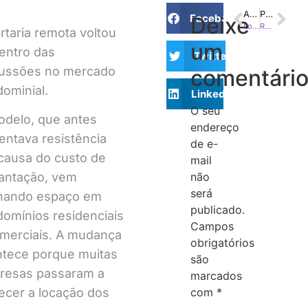
ANTERIOR
PRÓXIMO
Facebook
Deixe
Locação de curta temporada em condomínios: STJ exige aprovação em assembleia
Reciclagem em condomínios: pequenas atitudes que melhoram a rotina e ajudam o meio ambiente
rtaria remota voltou
um
entro das
Twitter
cussões no mercado
comentári
ominial.
LinkedIn
O seu
delo, que antes
endereço
entava resistência
de e-
causa do custo de
mail
não
antação, vem
será
hando espaço em
publicado.
omínios residenciais
Campos
merciais. A mudança
obrigatórios
ntece porque muitas
são
resas passaram a
marcados
com
*
ecer a locação dos