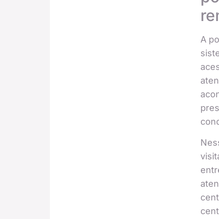
re
A po
sist
ace
ate
acon
pres
con
Nes
visi
ent
ate
cent
cent