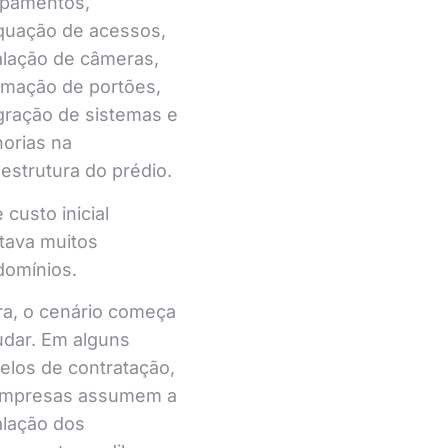
ipamentos,
quação de acessos,
alação de câmeras,
omação de portões,
gração de sistemas e
orias na
aestrutura do prédio.
 custo inicial
tava muitos
domínios.
a, o cenário começa
dar. Em alguns
los de contratação,
empresas assumem a
alação dos