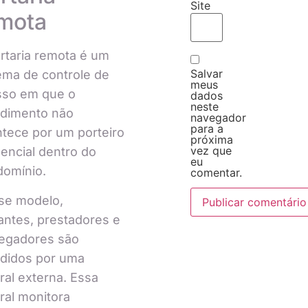
Site
mota
rtaria remota é um
Salvar
ema de controle de
meus
sso em que o
dados
neste
ndimento não
navegador
para a
tece por um porteiro
próxima
vez que
encial dentro do
eu
domínio.
comentar.
se modelo,
tantes, prestadores e
regadores são
ndidos por uma
ral externa. Essa
ral monitora