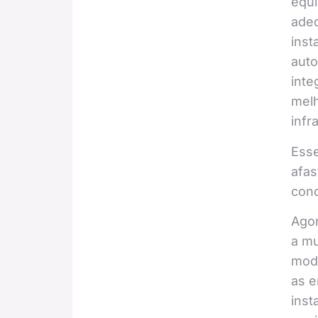
equ
ade
inst
aut
inte
melh
infr
Esse
afas
con
Agor
a mu
mode
as 
inst