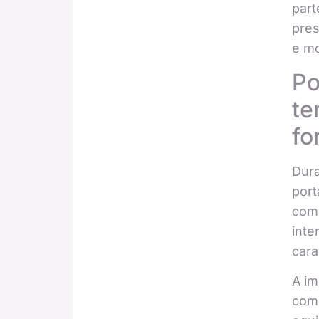
part
pres
e m
Po
te
fo
Dura
port
como
inte
cara
A im
com