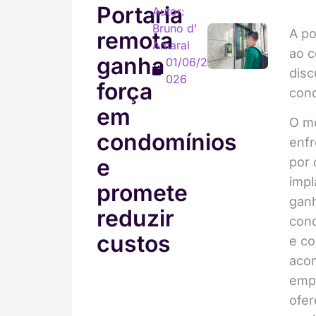
Portaria
Autor:
Bruno d'
A po
remota
Amaral
ao c
ganha
01/06/2
dis
026
força
cond
em
O mo
condomínios
enfr
e
por 
impl
promete
gan
reduzir
cond
custos
e co
aco
emp
ofer