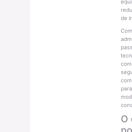
equ
red
de i
Com 
admi
pass
tecn
com
seg
com
para
mode
cond
O 
po