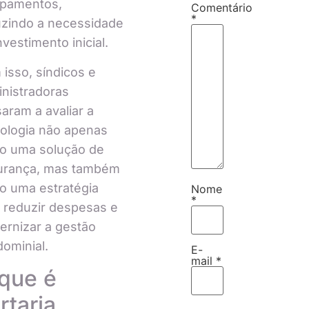
ipamentos,
Comentário
*
uzindo a necessidade
nvestimento inicial.
isso, síndicos e
nistradoras
aram a avaliar a
ologia não apenas
o uma solução de
urança, mas também
o uma estratégia
Nome
*
 reduzir despesas e
rnizar a gestão
ominial.
E-
mail
*
que é
rtaria