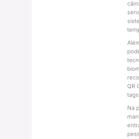
câme
sens
sis
temp
Alé
pode
tec
biom
reco
QR C
tags
Na p
mant
entr
pess