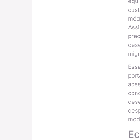
equ
cust
médi
Assi
prec
dese
migr
Ess
port
aces
con
dese
desp
mod
Ec