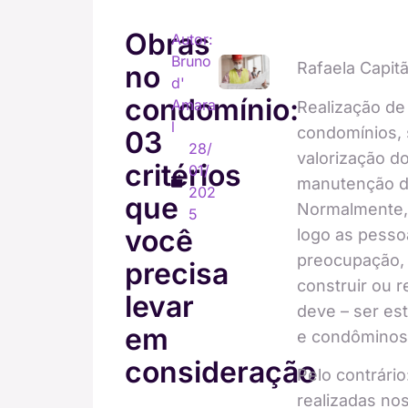
Obras
Autor:
Bruno
Rafaela Capit
no
d'
condomínio:
Amara
Realização de
l
condomínios, s
03
28/
valorização do
critérios
01/
manutenção da
202
que
Normalmente,
5
você
logo as pesso
preocupação, 
precisa
construir ou r
levar
deve – ser es
em
e condôminos
consideração
Pelo contrário
realizadas no