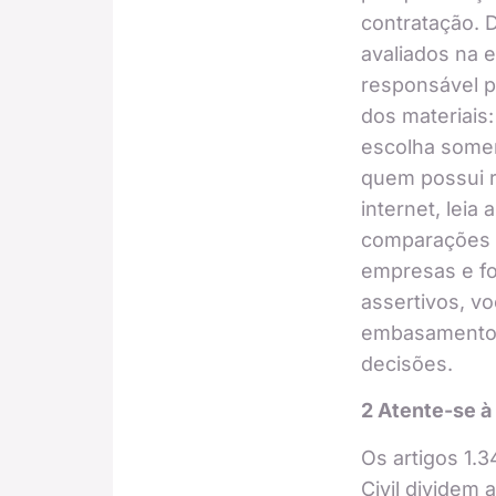
contratação. 
avaliados na 
responsável p
dos materiais
escolha somen
quem possui r
internet, leia 
comparações 
empresas e f
assertivos, v
embasamento 
decisões.
2 Atente-se à
Os artigos 1.3
Civil dividem 