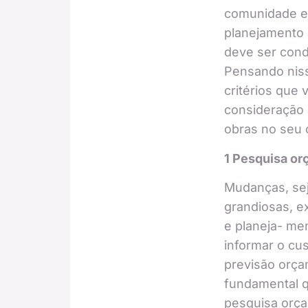
comunidade e
planejamento a
deve ser cond
Pensando niss
critérios que 
consideração 
obras no seu
1 Pesquisa or
Mudanças, se
grandiosas, e
e planeja- me
informar o cus
previsão orça
fundamental q
pesquisa orça