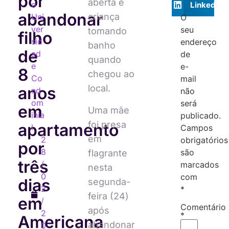
por
aberta e
o
LinkedIn
abandonar
criança
Uni
O
ver
seu
tomando
filho
sid
endereço
banho
de
ad
de
quando
e
e-
8
chegou ao
Co
mail
local.
anos
nd
não
om
será
em
Uma mãe
inia
publicado.
foi presa
apartamento
l
Campos
em
2
obrigatórios
por
8
são
flagrante
três
/
marcados
nesta
0
com
dias
segunda-
2
*
feira (24)
em
/
Comentário
após
2
*
Americana
abandonar
0