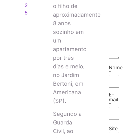
2
o filho de
5
aproximadamente
8 anos
sozinho em
um
apartamento
por três
dias e meio,
Nome
*
no Jardim
Bertoni, em
Americana
E-
mail
(SP).
*
Segundo a
Guarda
Site
Civil, ao