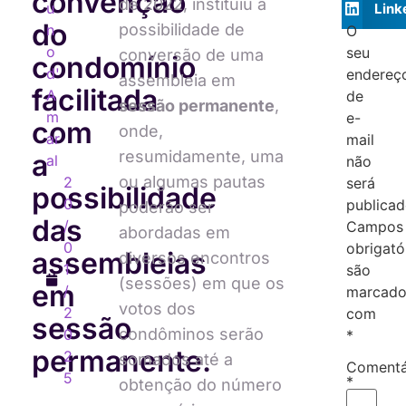
convenção
de 2022, instituiu a
u
Link
do
possibilidade de
n
O
o
seu
conversão de uma
condomínio
d'
endereç
assembleia em
facilitada
A
de
sessão permanente
,
m
e-
com
onde,
ar
mail
resumidamente, uma
a
al
não
ou algumas pautas
2
será
possibilidade
0
publicad
poderão ser
das
/
Campos
abordadas em
0
obrigató
assembleias
diversos encontros
1
são
(sessões) em que os
em
/
marcado
votos dos
2
com
sessão
condôminos serão
0
*
permanente.
2
somados até a
Comentá
5
*
obtenção do número