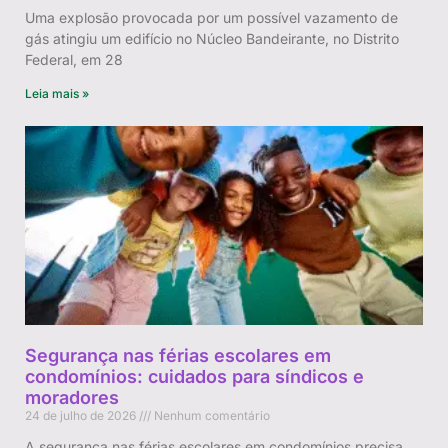
Uma explosão provocada por um possível vazamento de
gás atingiu um edifício no Núcleo Bandeirante, no Distrito
Federal, em 28
Leia mais »
Segurança nas férias escolares em
condomínios: cuidados para síndicos e
moradores
24 de julho de 2026
Nenhum comentário
A segurança nas férias escolares em condomínios precisa