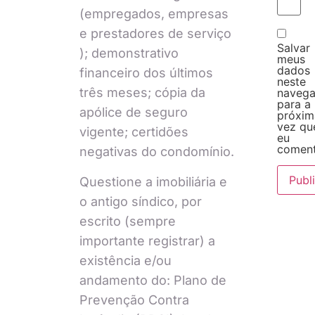
(empregados, empresas
e prestadores de serviço
Salvar
); demonstrativo
meus
dados
financeiro dos últimos
neste
três meses; cópia da
naveg
para a
apólice de seguro
próxim
vez qu
vigente; certidões
eu
coment
negativas do condomínio.
Questione a imobiliária e
o antigo síndico, por
escrito (sempre
importante registrar) a
existência e/ou
andamento do: Plano de
Prevenção Contra