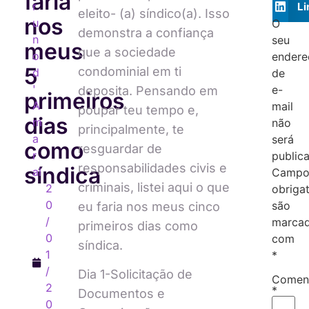
faria
r
Li
eleito- (a) síndico(a). Isso
nos
u
O
demonstra a confiança
n
seu
meus
que a sociedade
o
endere
5
condominial em ti
d
de
'
e-
deposita. Pensando em
primeiros
A
mail
poupar teu tempo e,
dias
m
não
principalmente, te
a
será
como
resguardar de
r
public
responsabilidades civis e
síndica
al
Campo
criminais, listei aqui o que
2
obriga
0
são
eu faria nos meus cinco
/
marca
primeiros dias como
0
com
síndica.
1
*
/
Dia 1-Solicitação de
Coment
2
*
Documentos e
0