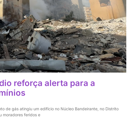
io reforça alerta para a
mínios
de gás atingiu um edifício no Núcleo Bandeirante, no Distrito
u moradores feridos e